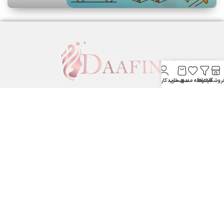
روشگاه
فیلترها
علاقه مندی
سبد خرید
حساب کاربری من
لوازم آرایشی بهداشتی دافین ....
ستارخان پایین تر از نشاط جنب بانک مسکن لوازم آرایشی و بهداشتی
دافین
شماره تماس: 09371355805