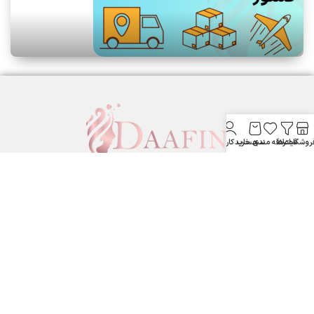
روشگاه
فیلترها
علاقه مندی
سبد خرید
حساب کاربری من
لوازم آرایشی بهداشتی دافین ....
ستارخان پایین تر از نشاط جنب بانک مسکن لوازم آرایشی و بهداشتی
دافین
شماره تماس: 09371355805