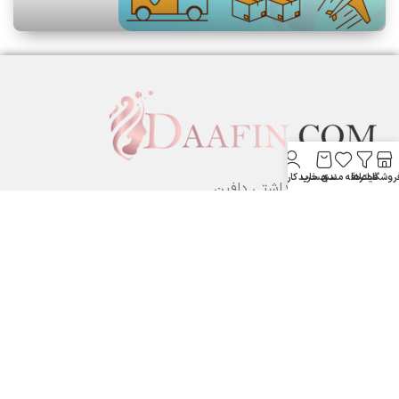
روشگاه
فیلترها
علاقه مندی
سبد خرید
حساب کاربری من
لوازم آرایشی بهداشتی دافین ....
ستارخان پایین تر از نشاط جنب بانک مسکن لوازم آرایشی و بهداشتی
دافین
شماره تماس: 09371355805