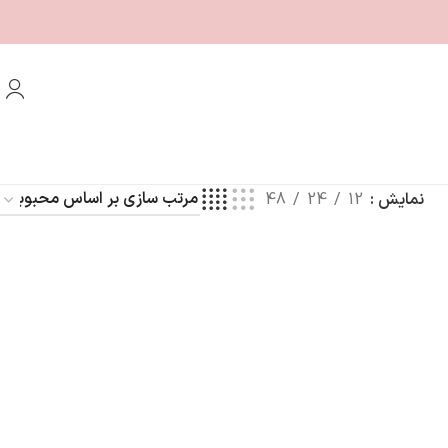
نمایش
12
24
48