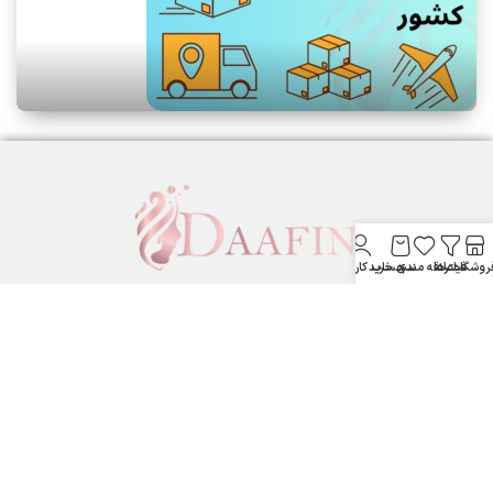
روشگاه
فیلترها
علاقه مندی
سبد خرید
حساب کاربری من
لوازم آرایشی بهداشتی دافین ....
ستارخان پایین تر از نشاط جنب بانک مسکن لوازم آرایشی و بهداشتی
دافین
شماره تماس: 09371355805