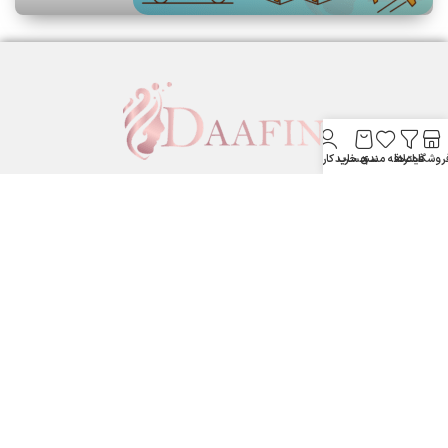
روشگاه
فیلترها
علاقه مندی
سبد خرید
حساب کاربری من
لوازم آرایشی بهداشتی دافین ....
ستارخان پایین تر از نشاط جنب بانک مسکن لوازم آرایشی و بهداشتی
دافین
شماره تماس: 09371355805