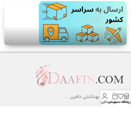
لوازم آرایشی بهداشتی دافین ....
روشگاه
علاقه مندی
سبد خرید
حساب کاربری من
ستارخان پایین تر از نشاط جنب بانک مسکن لوازم آرایشی و بهداشتی
دافین
شماره تماس: 09371355805