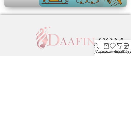
روشگاه
فیلترها
علاقه مندی
سبد خرید
حساب کاربری من
لوازم آرایشی بهداشتی دافین ....
ستارخان پایین تر از نشاط جنب بانک مسکن لوازم آرایشی و بهداشتی
دافین
شماره تماس: 09371355805