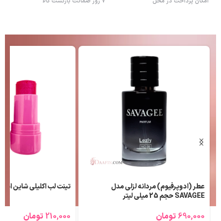
امکان پرداخت در محل
7 روز ضمانت بازگشت کالا
عطر (ادوپرفیوم) مردانه لزلی مدل
تینت لب اکلیلی شاین اسن
SAVAGEE حجم 25 میلی لیتر
690,000
تومان
210,000
تومان