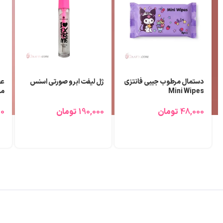
تیغ ابرو و بینی مالیا 3 عددی
عطر (ادوپرفیوم) مردانه بلو
رژ
شنل لزلی ۲۵ میلی لیتر
70,000
تومان
690,000
تومان
00