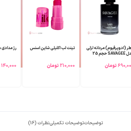
لب مدادی آی کلاس Iclass
عطر (ادوپرفیوم) اکلت لزلی
عطر (ادوپر
زنانه Lanvin Eclat حجم 25
میلی لیتر
میلی لیتر
130,0
تومان
690,000
تومان
690,000
توضیحات
توضیحات تکمیلی
نظرات (16)