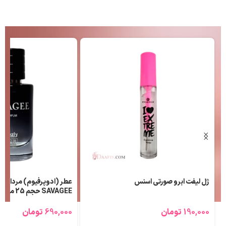
ژل لیفت ابرو صورتی اسنس
عطر (ادوپرفیوم) مردانه ل
SAVAGEE حجم 25 میلی لیتر
190,000
تومان
690,000
تومان