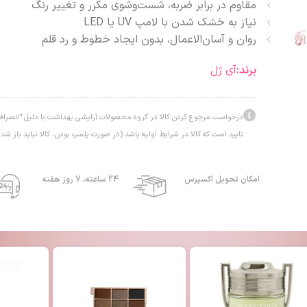
مقاوم در برابر ضربه، شست‌وشوی مکرر و تغییر رنگ
نیاز به خشک شدن با لامپ UV یا LED
روان و آسان‌الاعمال، بدون ایجاد خطوط و رد قلم
برند:
آی ژل
درخواست مرجوع کردن کالا در گروه محصولات آرایشی بهداشت با دلیل "انصراف ا
تایید است که کالا در شرایط اولیه باشد (در صورت پلمپ بودن، کالا نباید باز شده
امکان تحویل اکسپرس
24 ساعته، 7 روز هفته