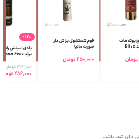
-21%
ع پوکه مات
فوم شستشوی براش دار
Bl
صورت ماتیا
تومان
250,000
تومان
لیتر
363,000
تومان
286,000
تومان