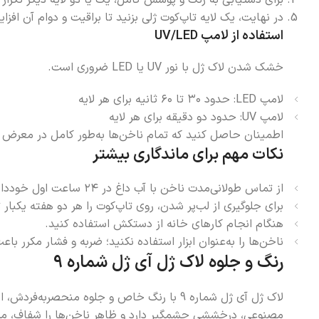
برای دستیابی به رنگ و پوشش کامل، یک یا دو لایه دیگر تکرار 
در نهایت، یک لایه تاپ‌کوت ژلی بزنید تا براقیت و دوام آن افزا
استفاده از لامپ
UV/LED
خشک شدن لاک ژل با نور UV یا LED ضروری است.
لامپ LED: حدود ۳۰ تا ۶۰ ثانیه برای هر لایه
لامپ UV: حدود دو دقیقه برای هر لایه
اطمینان حاصل کنید که تمام ناخن‌ها به‌طور کامل در معرض ن
نکات مهم برای ماندگاری بیشتر
از تماس طولانی‌مدت ناخن با آب داغ در ۲۴ ساعت اول خودداری کنید.
برای جلوگیری از لب‌پر شدن، روی تاپ‌کوت را هر دو هفته یکبار 
هنگام انجام کارهای خانه از دستکش استفاده کنید.
ناخن‌ها را به‌عنوان ابزار استفاده نکنید؛ ضربه و فشار مکرر ب
رنگ و جلوه لاک ژل آی ژل شماره 9
لاک ژل آی ژل شماره 9 با رنگ خاص و جلوه من
مصنوعی، درخششی چشمگیر دارد و ظاهر ناخن‌ها را شفاف، مرتب 