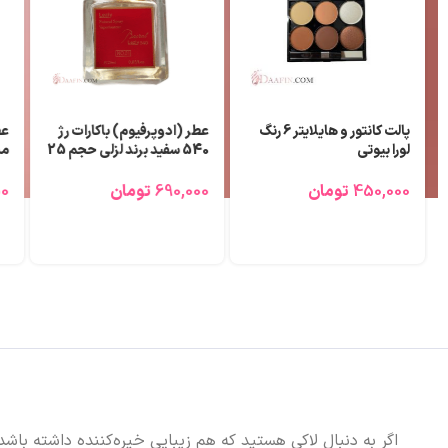
پالت کانتور و هایلایتر 6 رنگ
عطر (ادوپرفیوم) باکارات رژ
عط
لورا بیوتی
540 سفید برند لزلی حجم 25
میلی لیتر
می
450,000
تومان
690,000
تومان
00
اگر به دنبال لاکی هستید که هم زیبایی خیره‌کننده داشته باشد و هم ماندگاری طولانی، 