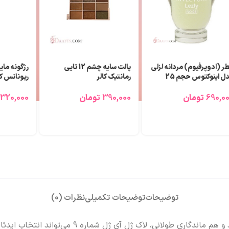
ر (ادوپرفیوم) مردانه لزلی
پالت سایه چشم 12 تایی
رژگونه مای
مدل اینوکتوس حجم 25
رمانتیک کالر
ریونانس کد 105‎
لی لیتر
390,000
تومان
320,000
690,0
تومان
توضیحات
توضیحات تکمیلی
نظرات (0)
لاک ژل آی ژل شماره 9 می‌تواند انتخاب ایدئالی برای شما باشد.