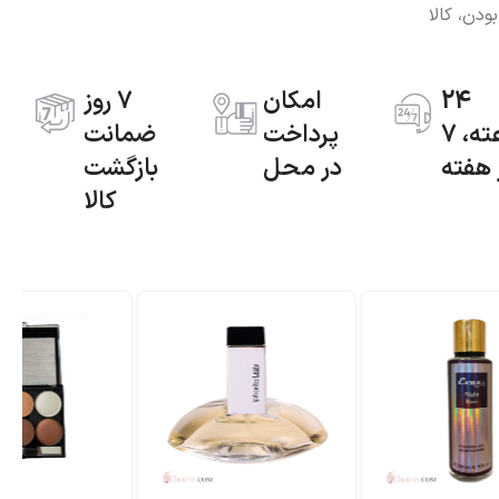
دن، کالا
24
امکان
7 روز
ساعته، 7
پرداخت
ضمانت
 هفته
در محل
بازگشت
کالا