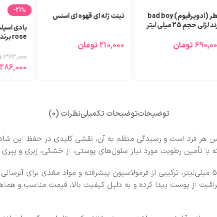
-21%
عطر (ادوپرفیوم) bad boy
تینت ژله ای قهوه ای اسنس
د لزلی حجم 25 میلی لیتر
690,0
تومان
210,000
تومان
میلی لیتر
363,000
ت
286,000
توضیحات
توضیحات تکمیلی
نظرات (0)
س هر فرد است و رسیدگی منظم به آن، نقشی کلیدی در حفظ این شادابی ا
ه با تأمین رطوبت مورد نیاز سلول‌های پوستی، از خشکی، زبری و پیری
کرم مرطوب‌کننده و نرم‌کننده هیدرودرم مدل Aqua Satin با حجم 500 میلی‌لیتر، ترکیبی از فرمولاسیون 
مراقبت از پوست پیدا کرده و به دلیل کیفیت بالا، قیمت مناسب و هماه