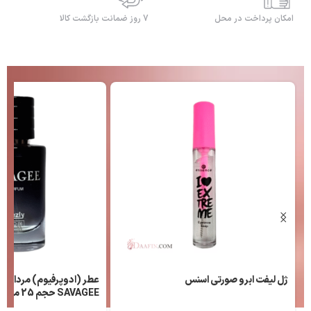
امکان پرداخت در محل
7 روز ضمانت بازگشت کالا
ژل لیفت ابرو صورتی اسنس
عطر (ادوپرفیوم) مردانه ل
SAVAGEE حجم 25 میلی لیتر