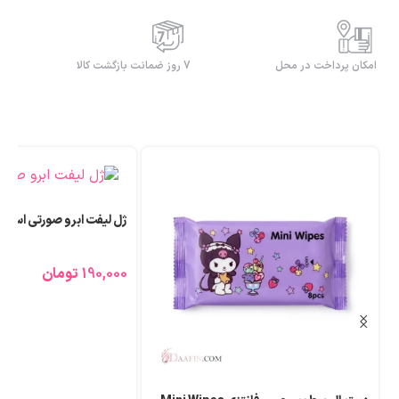
امکان پرداخت در محل
7 روز ضمانت بازگشت کالا
ژل لیفت ابرو صورتی اسنس
عطر (ادوپرفیوم)
SAVAGEE حجم 25 میلی لیتر
190,000
تومان
690,000
توما