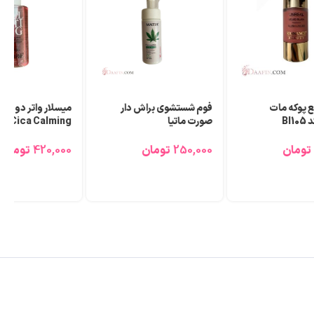
ع پوکه مات
فوم شستشوی براش دار
میسلار واتر دو فاز 
Bl
صورت ماتیا
میلی لیتر
تومان
250,000
تومان
420,000
تومان