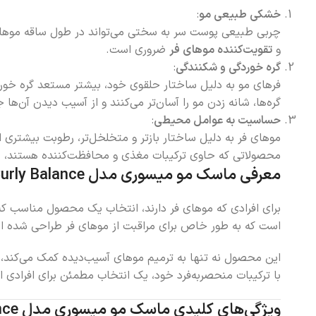
خشکی طبیعی مو
:
چربی طبیعی پوست سر به سختی می‌تواند در طول ساقه موهای 
و
تقویت‌کننده موهای فر
ضروری است.
گره خوردگی و شکنندگی
:
فرهای مو به دلیل ساختار حلقوی خود، بیشتر مستعد گره خو
گره‌ها، شانه زدن مو را آسان‌تر می‌کنند و از آسیب دیدن آن‌ها ج
حساسیت به عوامل محیطی
:
موهای فر به دلیل ساختار بازتر و متخلخل‌تر، رطوبت بیشتری 
محصولاتی که حاوی ترکیبات مغذی و محافظت‌کننده هستند، می
معرفی ماسک مو میسوری مدل Curly Balance
برای افرادی که موهای فر دارند، انتخاب یک محصول مناسب 
است که به طور خاص برای مراقبت از موهای فر طراحی شده است. این ماسک با حجم 500 میلی‌لیتر، گزینه‌ای ایده‌آل برای حفظ سل
این محصول نه تنها به ترمیم موهای آسیب‌دیده کمک می‌کند،
با ترکیبات منحصر‌به‌فرد خود، یک انتخاب مطمئن برای افرادی
ویژگی‌های کلیدی ماسک مو میسوری مدل Curly Balance