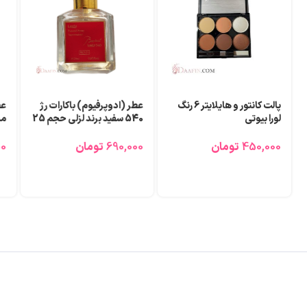
پالت کانتور و هایلایتر 6 رنگ
عطر (ادوپرفیوم) باکارات رژ
عط
لورا بیوتی
540 سفید برند لزلی حجم 25
میلی لیتر
می
450,000
تومان
690,000
تومان
00