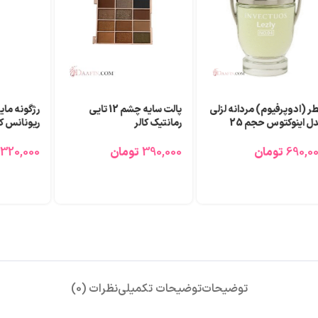
ر (ادوپرفیوم) مردانه لزلی
پالت سایه چشم 12 تایی
رژگونه مای
مدل اینوکتوس حجم 25
رمانتیک کالر
ریونانس کد 105‎
لی لیتر
390,000
تومان
320,000
690,0
تومان
توضیحات
توضیحات تکمیلی
نظرات (0)