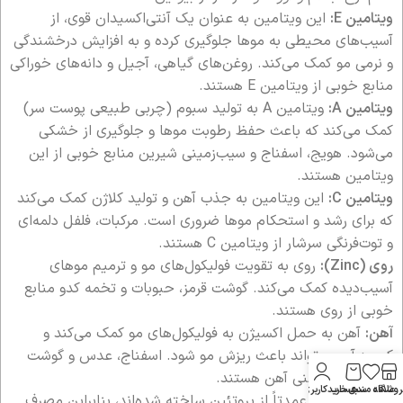
ویتامین E:
این ویتامین به عنوان یک آنتی‌اکسیدان قوی، از
آسیب‌های محیطی به موها جلوگیری کرده و به افزایش درخشندگی
و نرمی مو کمک می‌کند. روغن‌های گیاهی، آجیل و دانه‌های خوراکی
منابع خوبی از ویتامین E هستند.
ویتامین A:
ویتامین A به تولید سبوم (چربی طبیعی پوست سر)
کمک می‌کند که باعث حفظ رطوبت موها و جلوگیری از خشکی
می‌شود. هویج، اسفناج و سیب‌زمینی شیرین منابع خوبی از این
ویتامین هستند.
ویتامین C:
این ویتامین به جذب آهن و تولید کلاژن کمک می‌کند
که برای رشد و استحکام موها ضروری است. مرکبات، فلفل دلمه‌ای
و توت‌فرنگی سرشار از ویتامین C هستند.
روی (Zinc):
روی به تقویت فولیکول‌های مو و ترمیم موهای
آسیب‌دیده کمک می‌کند. گوشت قرمز، حبوبات و تخمه کدو منابع
خوبی از روی هستند.
آهن:
آهن به حمل اکسیژن به فولیکول‌های مو کمک می‌کند و
کمبود آن می‌تواند باعث ریزش مو شود. اسفناج، عدس و گوشت
قرمز از منابع غنی آهن هستند.
روشگاه
علاقه مندی
سبد خرید
حساب کاربری من
پروتئین:
موها عمدتاً از پروتئین ساخته شده‌اند، بنابراین مصرف