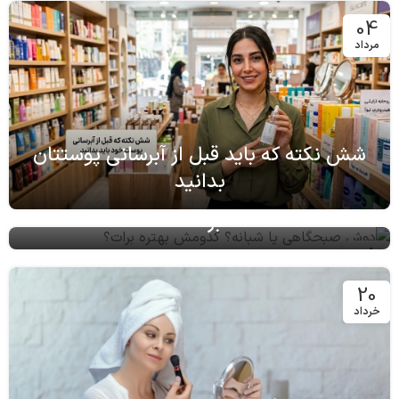
آذر
04
مرداد
شش نکته که باید قبل از آبرسانی پوستتان
بدانید
دوش صبحگاهی یا شبانه؟ کدومش بهتره
برات؟
08
اسفند
20
خرداد