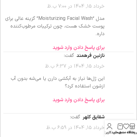
خرداد 15, 1404 در 7:00 ب.ظ
مدل “Moisturizing Facial Wash” گزینه عالی برای
پوست خشک هست، چون ترکیبات مرطوب‌کننده
داره.
برای پاسخ دادن وارد شوید
نازنین فرهمند
گفت:
خرداد 15, 1404 در 6:37 ب.ظ
این ژل‌ها نیاز به آبکشی دارن یا می‌شه بدون آب
ازشون استفاده کرد؟
برای پاسخ دادن وارد شوید
شقایق کلهر
گفت:
خرداد 15, 1404 در 6:59 ب.ظ
روشگاه
علاقه مندی
سبد خرید
حساب کاربری من