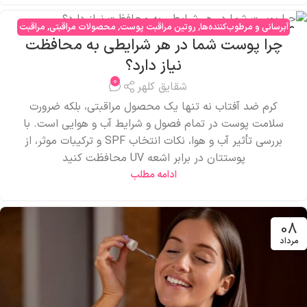
آبرسانی و مرطوب‌کننده‌ها
,
روتین مراقبت پوست
,
محصولات مراقبتی
,
مراقبت
09
چرا پوست شما در هر شرایطی به محافظت
صورت
,
مشکلات پوستی
مرداد
نیاز دارد؟
0
شقایق کلهر
کرم ضد آفتاب نه تنها یک محصول مراقبتی، بلکه ضرورت
سلامت پوست در تمام فصول و شرایط آب و هوایی است. با
بررسی تأثیر آب و هوا، نکات انتخاب SPF و ترکیبات موثر، از
پوستتان در برابر اشعه UV محافظت کنید
ادامه مطلب
08
مرداد