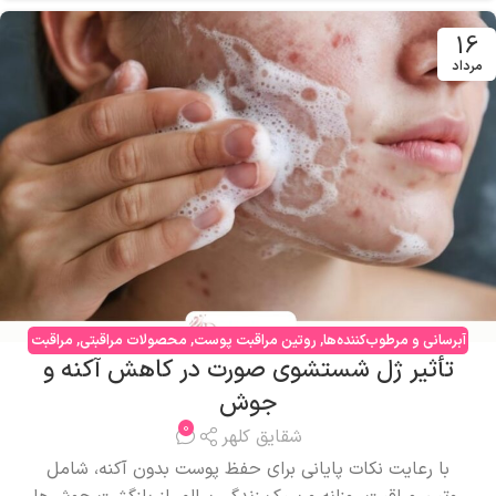
16
مرداد
آبرسانی و مرطوب‌کننده‌ها
,
روتین مراقبت پوست
,
محصولات مراقبتی
,
مراقبت
تأثیر ژل شستشوی صورت در کاهش آکنه و
صورت
,
مشکلات پوستی
جوش
0
شقایق کلهر
با رعایت نکات پایانی برای حفظ پوست بدون آکنه، شامل