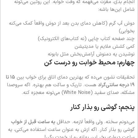
انجام بدی، مغزت می‌فهمه که وقت خوابه. این روتین می‌تونه
شامل این‌ها باشه:
دوش آب گرم (کاهش دمای بدن بعد از دوش واقعاً کمک می‌کنه
بخوابی)
چند صفحه کتاب چاپی (نه کتاب‌های الکترونیک)
کمی کشش ملایم یا مدیتیشن
نوشیدن یه دمنوش آرامش‌بخش مثل بابونه
چهارم: محیط خوابت رو درست کن
تحقیقات نشون می‌ده که بهترین دمای اتاق برای خواب بین
۱۵ تا
۱۹ درجه سانتی‌گراد
هست. تاریک و ساکت هم بهتره. اگه سروصدا
مشکله، صدای سفید (White Noise) می‌تونه معجزه کنه.
پنجم: گوشی رو بذار کنار
می‌دونم سخته. ولی واقعاً لازمه. حداقل
یه ساعت قبل از خواب
گوشی رو بذار کنار. اگه ازش به عنوان ساعت استفاده می‌کنی، یه
ساعت دیواری بخر این بهانه رو از خودت بگیر!