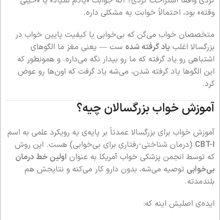
کردی واقعاً استراحت کردی؟ اگه جوابت «یادم نمیاد» یا «خیلی
وقته» بود، احتمالاً خوابت یه مشکلی داره.
متخصصان خواب می‌گن که بی‌خوابی یا کیفیت پایین خواب در
بزرگسالا اغلب
یاد گرفته شده
ست — یعنی مغز ما الگوهای
اشتباهی رو یاد گرفته که ما رو بیدار نگه می‌داره. و همونطور که
این الگوها یاد گرفته شدن، می‌شه یاد گرفت که اون‌ها رو عوض
کرد.
آموزش خواب بزرگسالان چیه؟
آموزش خواب برای بزرگسالا عمدتاً بر پایه‌ی یه رویکرد علمی به اسم
CBT-I
(درمان شناختی-رفتاری برای بی‌خوابی) هست. این روش
که توسط انجمن پزشکی خواب آمریکا به عنوان
اولین خط درمان
بی‌خوابی
توصیه می‌شه، بدون دارو کار می‌کنه و نتایجش هم
بلندمدته.
ایده‌ی اصلیش اینه که: