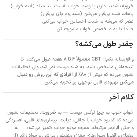
خروپف شدید داری یا وسط خواب نفست بند میاد (آپنه خواب)
پاهات شب بی‌قرار می‌شن (سندروم پای بی‌قرار)
عصر که می‌شه به شدت احساس خواب می‌کنی
حتماً با یه متخصص خواب مشورت کن.
چقدر طول می‌کشه؟
واقع‌بینانه بگم:
CBT-I معمولاً ۶ تا ۸ هفته
طول می‌کشه تا
نتیجه‌اش مشخص بشه. یه شبه درست نمی‌شه، ولی تحقیقات
نشون می‌ده که بیش از
۸۰٪ از افرادی که این روش رو دنبال
می‌کنن
بهبودی قابل توجهی رو تجربه می‌کنن.
کلام آخر
خواب خوب یه چیز لوکس نیست — یه
ضرورته
. تحقیقات نشون
می‌ده که کمبود خواب با چاقی، دیابت، بیماری‌های قلبی، افسردگی
و حتی آلزایمر مرتبطه. مغزت موقع خواب «تمیز می‌شه» — به
معنای واقعی! سلول‌های مغزی منقبض می‌شن و مواد زائد (از