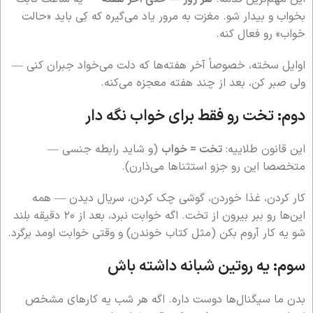
بخواب و بیدار شو. مغزت به مرور یاد می‌گیره که کِی باید «حالت
خواب» رو فعال کنه.
اوایل سخته، خصوصاً آخر هفته‌ها که دلت می‌خواد جبران کنی —
ولی صبر کن، بعد از چند هفته معجزه می‌کنه.
دوم: تخت رو فقط برای خواب نگه دار
این قانون طلاییه:
تخت = خواب
(و شاید رابطه جنسی —
متخصصا این رو جزو استثناها می‌ذارن).
کار کردن، غذا خوردن، گوشی چک کردن، سریال دیدن — همه
این‌ها رو ببر بیرون از تخت. اگه خوابت نبرد، بعد از ۲۰ دقیقه بلند
شو یه کار آروم بکن (مثل کتاب خوندن) و وقتی خوابت اومد برگرد.
سوم: یه روتین شبانه داشته باش
بدن ما سیگنال‌ها دوست داره. اگه هر شب یه کارهای مشخص