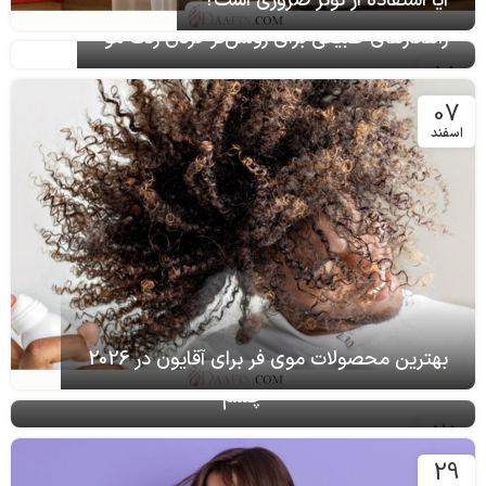
آیا استفاده از تونر ضروری است؟
راهکارهای طبیعی برای روشن‌تر کردن رنگ مو
18
تیر
07
اسفند
بهترین محصولات موی فر برای آقایون در 2026
راهنمای استفاده از براش‌های مختلف برای سایه
چشم
25
تیر
29