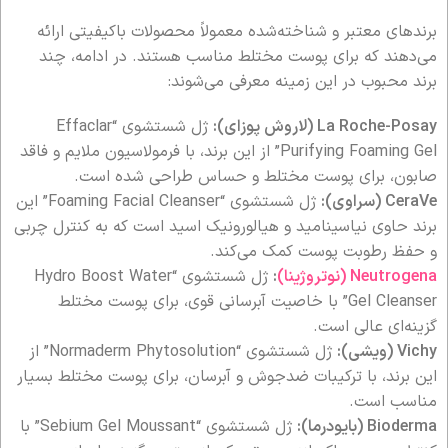
برندهای معتبر و شناخته‌شده معمولاً محصولات باکیفیتی ارائه
می‌دهند که برای پوست مختلط مناسب هستند. در ادامه، چند
برند محبوب در این زمینه معرفی می‌شوند:
La Roche-Posay (لاروش پوزای):
ژل شستشوی “Effaclar
Purifying Foaming Gel” از این برند، با فرمولاسیون ملایم و فاقد
صابون، برای پوست مختلط و حساس طراحی شده است.
CeraVe (سراوی):
ژل شستشوی “Foaming Facial Cleanser” این
برند حاوی نیاسینامید و هیالورونیک اسید است که به کنترل چربی
و حفظ رطوبت پوست کمک می‌کند.
Neutrogena (نوتروژینا)
:
ژل شستشوی “Hydro Boost Water
Gel Cleanser” با خاصیت آبرسانی قوی، برای پوست مختلط
گزینه‌ای عالی است.
Vichy (ویشی):
ژل شستشوی “Normaderm Phytosolution” از
این برند، با ترکیبات ضدجوش و آبرسان، برای پوست مختلط بسیار
مناسب است.
Bioderma (بایودرما):
ژل شستشوی “Sebium Gel Moussant” با