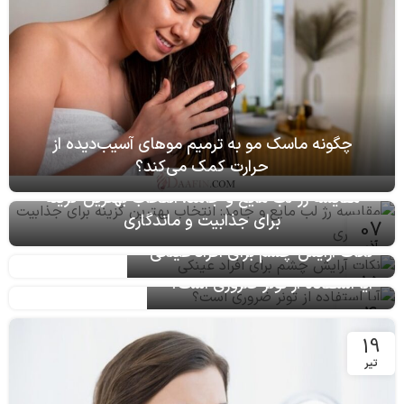
چگونه ماسک مو به ترمیم موهای آسیب‌دیده از
حرارت کمک می‌کند؟
مقایسه رژ لب مایع و جامد: انتخاب بهترین گزینه
برای جذابیت و ماندگاری
07
آذر
نکات آرایش چشم برای افراد عینکی
15
آیا استفاده از تونر ضروری است؟
آذر
04
اردیبهشت
19
تیر