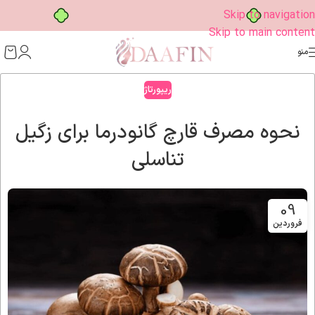
خرید قسطی با ترب‌پی
Skip to navigation
Skip to main content
منو
ریپورتاژ
نحوه مصرف قارچ گانودرما برای زگیل
تناسلی
09
فروردین