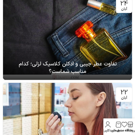
24
آبان
تفاوت عطر جیبی و ادکلن کلاسیک لزلی؛ کدام
مناسب شماست؟
22
آبان
روشگاه
علاقه مندی
سبد خرید
حساب کاربری من