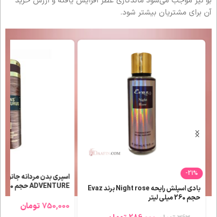
بو نیز موجب می‌شود ماندگاری عطر افزایش یافته و ارزش خرید
آن برای مشتریان بیشتر شود.
-21%
اسپری بدن مردانه جانوین
ADVENTURE حجم 200 میلی لیتر
بادی اسپلش رایحه Night rose برند Evaz
حجم 260 میلی لیتر
750,000
تومان