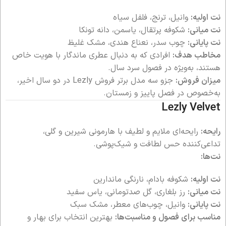
نت اولیه:
وانیل، ترنج، فلفل سیاه
نت میانی:
شکوفه پرتقال، یاسمن، دانه تونکا
نت پایانی:
چوب سدر، نعناع هندی، مشک غلیظ
مخاطب هدف:
افرادی که به دنبال عطری ماندگار با هویت خاص
هستند، به‌ویژه در فصول سرد سال.
میزان فروش:
جزو سه مدل برتر فروش Lezly در دو سال اخیر،
به‌خصوص در فصل پاییز و زمستان.
Lezly Velvet
رایحه:
رایحه‌ای ملایم و لطیف با هارمونی شیرین و گلی،
تداعی‌کننده حس لطافت و شیک‌پوشی.
نت‌ها:
نت اولیه:
شکوفه بادام، نارنگی ماندارین
نت میانی:
رز بلغاری، گل صدتومانی، یاس سفید
نت پایانی:
وانیل، چوب‌های معطر، مشک سبک
مناسب برای فصول و مناسبت‌ها:
بهترین انتخاب برای بهار و