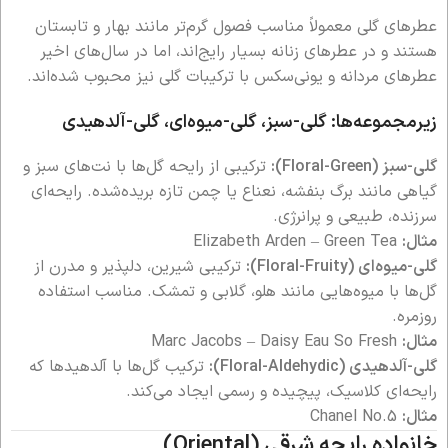
عطرهای گلی معمولاً مناسب فصول گرم‌تر مانند بهار و تابستان
هستند و در عطرهای زنانه بسیار رایج‌اند، اما در سال‌های اخیر
عطرهای مردانه و یونی‌سکس با ترکیبات گلی نیز محبوب شده‌اند.
زیرمجموعه‌ها: گلی-سبز، گلی-میوه‌ای، گلی-آلدهیدی
گلی-سبز (Floral-Green):
ترکیبی از رایحه گل‌ها با نت‌های سبز و
گیاهی مانند برگ بنفشه، نعناع یا چمن تازه بریده‌شده. رایحه‌ای
سرزنده، طبیعی و پرانرژی.
مثال:
Elizabeth Arden – Green Tea
گلی-میوه‌ای (Floral-Fruity):
ترکیبی شیرین، دلپذیر و مدرن از
گل‌ها با میوه‌هایی مانند هلو، گلابی و تمشک. مناسب استفاده
روزمره.
مثال:
Marc Jacobs – Daisy Eau So Fresh
گلی-آلدهیدی (Floral-Aldehydic):
ترکیب گل‌ها با آلدهیدها که
رایحه‌ای کلاسیک، پیچیده و رسمی ایجاد می‌کند.
مثال:
Chanel No.5
خانواده رایحه شرقی (Oriental)