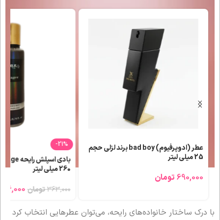
-21%
CHER حجم
عطر (ادوپرفیوم) bad boy برند لزلی حجم
25 میلی لیتر
260 میلی لیتر
690,000
تومان
286,000
363,000
تومان
با درک ساختار خانواده‌های رایحه، می‌توان عطرهایی انتخاب کرد