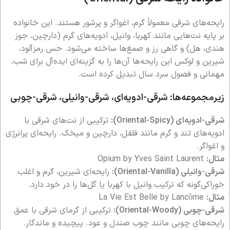
رایحه‌های شرقی معمولاً گرم، اغواگر و پرشور هستند. این خانواده
بر پایه نت‌هایی مانند کهربا، وانیل، ادویه‌های گرم (دارچین، جوز
هندی، هل) و گاهی رز و صمغ‌ها ساخته می‌شود. حس رمزآلود،
شیرین و لوکس این رایحه‌ها آن‌ها را به گزینه‌ای ایده‌آل برای شب،
مهمانی و فصول سرد سال تبدیل کرده است.
زیرمجموعه‌ها: شرقی-ادویه‌ای، شرقی-وانیلی، شرقی-چوبی
شرقی-ادویه‌ای (Oriental-Spicy):
ترکیبی از نت‌های شرقی با
ادویه‌های تند و گرم مانند فلفل، دارچین و میخک. رایحه‌ای پرانرژی
و اغواگر.
مثال:
Opium by Yves Saint Laurent
شرقی-وانیلی (Oriental-Vanilla):
رایحه‌ای شیرین، گرم و اغلب
خوراکی‌گونه که ترکیب وانیل با کهربا یا گل‌ها را در خود دارد.
مثال:
La Vie Est Belle by Lancôme
شرقی-چوبی (Oriental-Woody):
ترکیبی از گرمای شرقی با عمق
رایحه‌های چوبی مانند چوب صندل و عود. پیچیده و ماندگار.