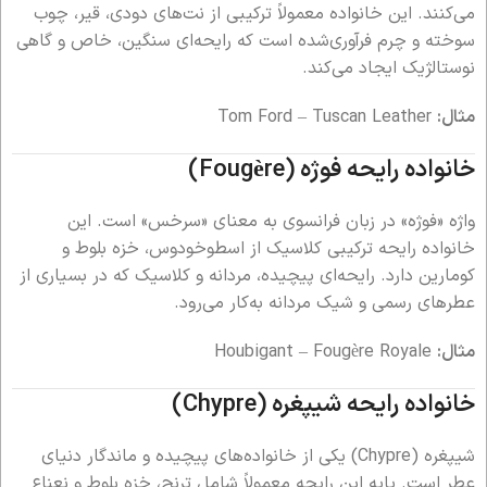
می‌کنند. این خانواده معمولاً ترکیبی از نت‌های دودی، قیر، چوب
سوخته و چرم فرآوری‌شده است که رایحه‌ای سنگین، خاص و گاهی
نوستالژیک ایجاد می‌کند.
مثال:
Tom Ford – Tuscan Leather
خانواده رایحه فوژه (Fougère)
واژه «فوژه» در زبان فرانسوی به معنای «سرخس» است. این
خانواده رایحه ترکیبی کلاسیک از اسطوخودوس، خزه بلوط و
کومارین دارد. رایحه‌ای پیچیده، مردانه و کلاسیک که در بسیاری از
عطرهای رسمی و شیک مردانه به‌کار می‌رود.
مثال:
Houbigant – Fougère Royale
خانواده رایحه شیپغره (Chypre)
شیپغره (Chypre) یکی از خانواده‌های پیچیده و ماندگار دنیای
عطر است. پایه این رایحه معمولاً شامل ترنج، خزه بلوط و نعناع