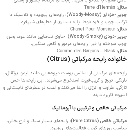
گاهی همراه با تنباکو یا ادویه. رایحه‌ای مردانه، جسور و رسمی.
مثال:
Terre d’Hermès
چوبی-خزه‌ای (Woody-Mossy):
رایحه‌ای پیچیده و کلاسیک با
ترکیب چوب و خزه بلوط. پایه بسیاری از عطرهای شیپغره.
مثال:
Chanel Pour Monsieur
چوبی-دودی (Woody-Smoky):
حاوی نت‌هایی مانند عود، بخور،
چوب سوخته یا قیر. رایحه‌ای مرموز و گاهی سنگین.
مثال:
Comme des Garçons – Black
خانواده رایحه مرکباتی (Citrus)
رایحه‌های مرکباتی از اسانس پوست میوه‌هایی مانند لیمو، پرتقال،
نارنگی، ترنج و گریپ‌فروت استخراج می‌شوند. این رایحه‌ها حس
تازگی، طراوت و انرژی را القا می‌کنند و اغلب در عطرهای تابستانی و
اسپرت کاربرد دارند.
مرکباتی خالص و ترکیبی با آروماتیک
مرکباتی خالص (Pure Citrus):
رایحه‌ای بسیار سبک و فرح‌بخش،
مناسب روزهای گرم و فعالیت‌های روزمره.