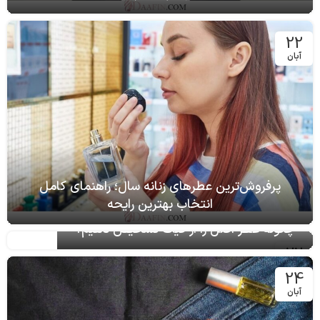
22
آبان
پرفروش‌ترین عطرهای زنانه سال؛ راهنمای کامل
انتخاب بهترین رایحه
چگونه عطر اصل را از فیک تشخیص دهیم؟
22
آبان
24
آبان