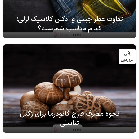
تفاوت عطر جیبی و ادکلن کلاسیک لزلی؛
کدام مناسب شماست؟
09
فروردین
نحوه مصرف قارچ گانودرما برای زگیل
تناسلی