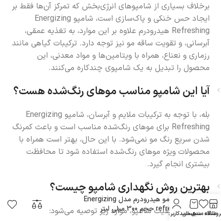
برخلاف بسیاری از شامپوهای انرژی‌بخش که تمرکز آن‌ها فقط بر
ایجاد حس خنکی و پاک‌سازی است، شامپو Energizing
Refreshing هیدرودرم علاوه بر این موارد، به تغذیه عمقی،
آبرسانی، و تقویت ساقه مو نیز توجه دارد. ترکیبات گیاهی مانند
رزماری و نعناع، همراه با ویتامین‌ها و مواد معدنی، این
محصول را تبدیل به یک شامپوی چندکاره می‌کنند.
آیا این شامپو مناسب موهای رنگ‌شده هست؟
بله، با توجه به ترکیبات ملایم و آبرسان، شامپو Energizing
Refreshing برای موهای رنگ‌شده مناسب است و باعث کمرنگ
شدن سریع رنگ مو نمی‌شود. با این حال، بهتر است همراه با
محصولات ویژه موهای رنگ‌شده استفاده شود تا محافظت
بیشتری انجام گیرد.
بهترین روش نگهداری شامپو چیست؟
شامپو مو هیدرودرم مدل Energizing
refreshing حجم 300 میلی لیتر
برای حفظ کیفیت شامپو، موارد زیر توصیه می‌شود:
روشگاه
علاقه مندی
سبد خرید
حساب کاربری من