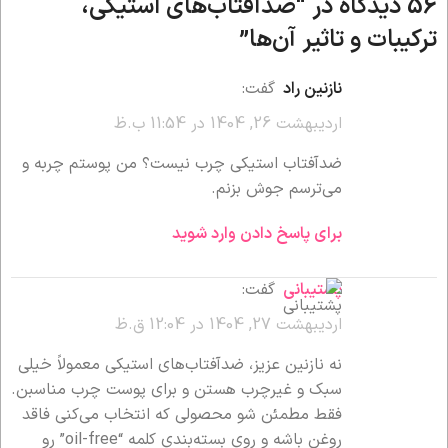
56 دیدگاه در “
ضدآفتاب‌های استیکی،
ترکیبات و تاثیر آن‌ها
”
نازنین راد
گفت:
اردیبهشت 26, 1404 در 11:54 ب.ظ
ضدآفتاب استیکی چرب نیست؟ من پوستم چربه و
می‌ترسم جوش بزنم.
برای پاسخ دادن وارد شوید
پشتیبانی
گفت:
اردیبهشت 27, 1404 در 12:04 ق.ظ
نه نازنین عزیز، ضدآفتاب‌های استیکی معمولاً خیلی
سبک و غیرچرب هستن و برای پوست چرب مناسبن.
فقط مطمئن شو محصولی که انتخاب می‌کنی فاقد
روغن باشه و روی بسته‌بندی کلمه “oil-free” رو