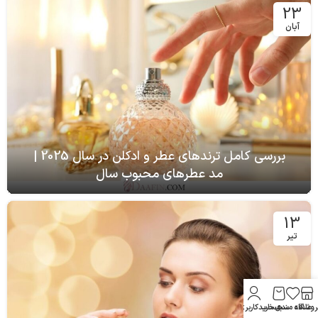
23
آبان
بررسی کامل ترندهای عطر و ادکلن در سال 2025 |
مد عطرهای محبوب سال
13
تیر
روشگاه
علاقه مندی
سبد خرید
حساب کاربری من