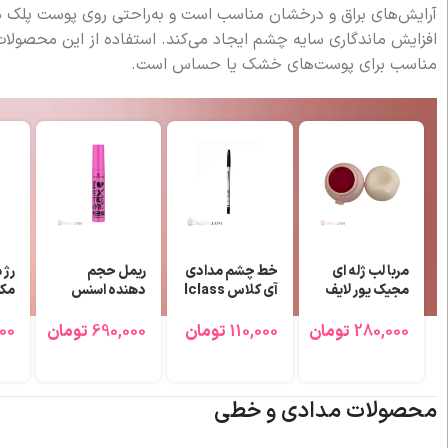
آرایش‌های براق و درخشان مناسب است و به‌راحتی روی پوست پلک می‌
افزایش ماندگاری سایه چشم ایجاد می‌کند. استفاده از این محصولات،
مناسب برای پوست‌های خشک یا حساس است.
نت لب قلبی
رژلب مدادی آی
تینت لب اکل
موکو
کلاس Iclass
شاین اسنس
ریمل حجم
دهنده اسنس
210,0
تومان
130,000
تومان
210,000
ت
مدل I love
extreme
720,000
تومان
محصولات مدادی و خطی