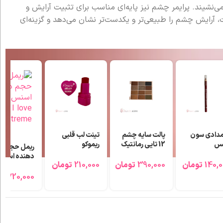
نشیند. پرایمر چشم نیز پایه‌ای مناسب برای تثبیت آرایش و
 آرایش چشم را طبیعی‌تر و یکدست‌تر نشان می‌دهد و گزینه‌ای
یلی
پالت کانتور و
ژل لیفت ابرو
رژگونه مایع پوکه
هایلایتر 6 رنگ
صورتی اسنس
مات ریونانس کد
لورا بیوتی
Bl105‎
ومان
190,000
تومان
450,000
تومان
320,000
تومان