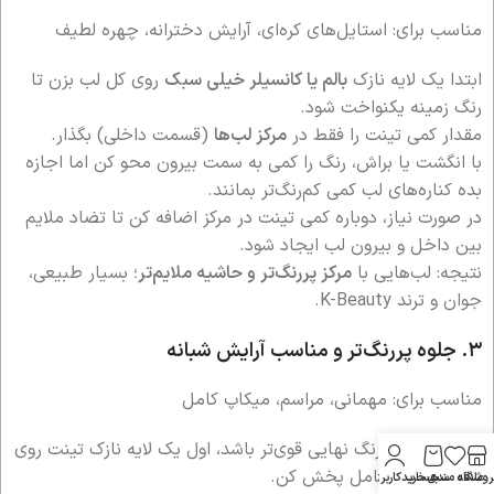
مناسب برای: استایل‌های کره‌ای، آرایش دخترانه، چهره لطیف
ابتدا یک لایه نازک
بالم یا کانسیلر خیلی سبک
روی کل لب بزن تا
رنگ زمینه یکنواخت شود.
مقدار کمی تینت را فقط در
مرکز لب‌ها
(قسمت داخلی) بگذار.
با انگشت یا براش، رنگ را کمی به سمت بیرون محو کن اما اجازه
بده کناره‌های لب کمی کم‌رنگ‌تر بمانند.
در صورت نیاز، دوباره کمی تینت در مرکز اضافه کن تا تضاد ملایم
بین داخل و بیرون لب ایجاد شود.
نتیجه: لب‌هایی با
مرکز پررنگ‌تر و حاشیه ملایم‌تر
؛ بسیار طبیعی،
جوان و ترند K-Beauty.
۳. جلوه پررنگ‌تر و مناسب آرایش شبانه
مناسب برای: مهمانی، مراسم، میکاپ کامل
اگر می‌خواهی رنگ نهایی قوی‌تر باشد، اول یک لایه نازک تینت روی
کل لب بزن و کامل پخش کن.
روشگاه
علاقه مندی
سبد خرید
حساب کاربری من