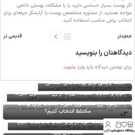
اگر پوست بسیار حساسی دارید یا با مشکلات پوستی خاصی
مواجه هستید، از مشاوره متخصص پوست یا آرایشگر حرفه‌ای برای
انتخاب براش مناسب استفاده کنید.
جدیدتر
قدیمی تر
دیدگاهتان را بنویسید
برای نوشتن دیدگاه باید
وارد بشوید
.
نکات آرایشی برای پوست‌های حساس
20
مزایا و معایب استفاده روزانه از ژل شستشوی صورت
خرداد
06
چگونه ژل شستشوی صورت مناسب برای پوست
مرداد
مختلط انتخاب کنیم؟
03
تیر
چگونه از پوست خود در برابر آفتاب محافظت کنیم؟
آموزش استفاده از براش‌های آرایشی برای ایجاد
12
روشگاه
علاقه مندی
سبد خرید
حساب کاربری من
افکت‌های ویژه