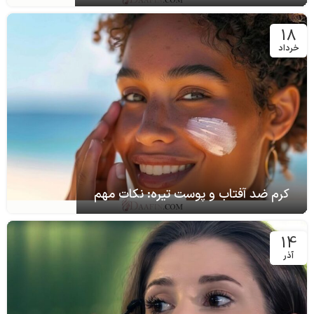
18
خرداد
کرم ضد آفتاب و پوست تیره: نکات مهم
14
آذر