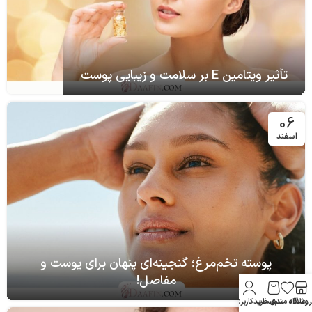
تأثیر ویتامین E بر سلامت و زیبایی پوست
06
اسفند
پوسته تخم‌مرغ؛ گنجینه‌ای پنهان برای پوست و
مفاصل!
روشگاه
علاقه مندی
سبد خرید
حساب کاربری من