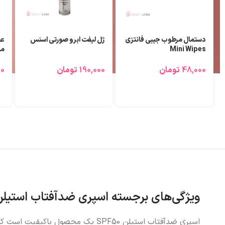
تیغ ابرو و بینی مالیا 3 عددی
عطر (ادوپرفیوم) مردانه بلو
رژ
شنل لزلی ۲۵ میلی لیتر
70,000
تومان
690,000
تومان
00
ویژگی‌های برجسته اسپری ضدآفتاب استیلن PF50
اسپری ضدآفتاب استیلن SPF50 یک م