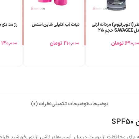
لب مدادی آی کلاس Iclass
عطر (ادوپرفیوم) اکلت لزلی
عطر (ادوپر
زنانه Lanvin Eclat حجم 25
میلی لیتر
میلی لیتر
130,0
تومان
690,000
تومان
690,000
توضیحات
توضیحات تکمیلی
نظرات (0)
S
حصول باکیفیت است که برای محافظت از پوست در برابر آسیب‌های ناشی از نور خ