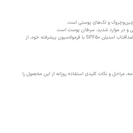
محصولاتی که هم از UVA و هم از UVB محافظت می‌کنند، با برچسب “Broad Spectrum” (طیف گسترده) شناخته می‌شوند. اسپری ضدآفتاب استیلن SPF50 با فرمولاسیون پیشرفته خود، از
ورشید دارد. در ادامه، مراحل و نکات کلیدی استفاده روزانه از این محصول را