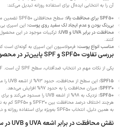
آن را به انتخابی ایده‌آل برای استفاده روزانه تبدیل می‌کند:
SPF50 برای محافظت بالا:
سطح محافظتی SPF50 تضمین می‌کند که پوست شما در برابر اشعه‌های مضر UVB محافظت کاملی داشته باشد و خطر آفتاب‌سوختگی به حداقل برسد.
بی‌رنگ بودن و عدم ایجاد لک سفید روی پوست:
این اسپری بی‌ر
محافظت در برابر UVA و UVB:
کنند.
مناسب انواع پوست:
فرمولاسیون این اسپری به گونه‌ای است 
بررسی تفاوت SPF50 و SPF پایین‌تر در محصولات ضدآفتاب
یکی از نکات مهم در انتخاب ضدآفتاب، سطح SPF آن است. SPF یا فاکتور محافظت در برابر آفتاب، میزان محافظت محصول در برابر اشعه UVB را نشان می‌دهد.
SPF15:
این سطح از محافظت، حدود 93% از اشعه UVB را مسدود می‌کند.
SPF30:
میزان محافظت را به حدود 97% افزایش می‌دهد.
SPF50:
نزدیک به 98% از اشعه UVB را مسدود می‌کند و برای افرادی که مدت طولانی‌تری در معرض نور خورشید قرار دارند یا پوست حساسی دارند، گزینه بهتری است.
هرچند اختل
به همین دلیل، انتخاب SPF50 به‌ویژه برای استفاده روزانه و در مناطق با تابش شدید خورشید توصیه می‌شود.
نقش محافظت در برابر اشعه UVA و UVB در سلامت پوست