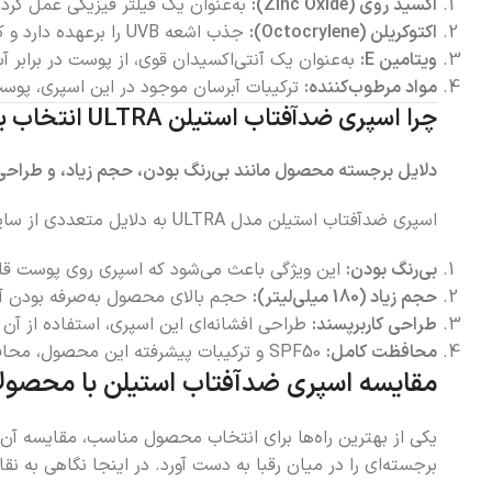
اکسید روی (Zinc Oxide):
به‌عنوان یک فیلتر فیزیکی عمل کرده و از پوست در 
اکتوکریلن (Octocrylene):
جذب اشعه UVB را برعهده دارد و کمک می‌کند تا از آفتاب‌سوختگی جلوگیری شود.
ویتامین E:
به‌عنوان یک آنتی‌اکسیدان قوی، از پوست در برابر
مواد مرطوب‌کننده:
ترکیبات آبرسان موجود در این اسپری، پوست 
چرا اسپری ضدآفتاب استیلن ULTRA انتخاب بهتری است؟
دلایل برجسته محصول مانند بی‌رنگ بودن، حجم زیاد، و طراحی ک
اسپری ضدآفتاب استیلن مدل ULTRA به دلایل متعددی از سایر محصولات مشابه متمایز است:
بی‌رنگ بودن:
این ویژگی باعث می‌شود که اسپری روی پوست قا
حجم زیاد (180 میلی‌لیتر):
حجم بالای محصول به‌صرفه بودن آن
طراحی کاربرپسند:
طراحی افشانه‌ای این اسپری، استفاده از آن 
محافظت کامل:
SPF50 و ترکیبات پیشرفته این محصول، محافظت کاملی در برابر اشعه‌های مضر UVA و UVB ارائه می‌دهد.
مقایسه اسپری ضدآفتاب استیلن با محصول
برجسته‌ای را در میان رقبا به دست آورد. در اینجا نگاهی به