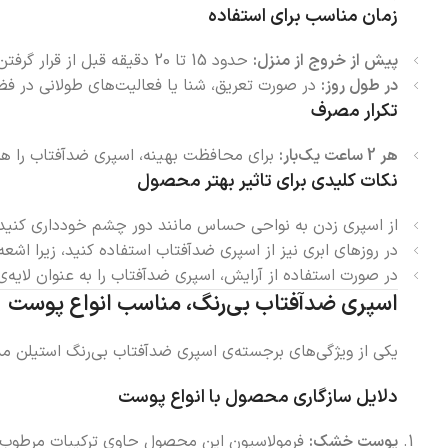
زمان مناسب برای استفاده
پیش از خروج از منزل:
حدود 15 تا 20 دقیقه قبل از قرار گرفتن در معرض آفتاب استفاده کنید تا مواد ضدآفتاب جذب پوست شوند.
در طول روز:
در صورت تعریق، شنا یا فعالیت‌های طولانی در فضا
تکرار مصرف
هر 2 ساعت یک‌بار:
برای محافظت بهینه، اسپری ضدآفتاب را هر د
نکات کلیدی برای تاثیر بهتر محصول
از اسپری زدن به نواحی حساس مانند دور چشم خودداری کنید
در روزهای ابری نیز از اسپری ضدآفتاب استفاده کنید، زیرا اشعه‌های UVA و UVB همچنان به پوست آسیب می
در صورت استفاده از آرایش، اسپری ضدآفتاب را به عنوان لایه‌ی 
اسپری ضدآفتاب بی‌رنگ، مناسب انواع پوست
یکی از ویژگی‌های برجسته‌ی اسپری ضدآفتاب بی‌رنگ استیلن مدل ULTRA SPF50، سازگاری بالای آن با انواع پوست است. در ادامه دلایل این سازگاری توضیح داده 
دلایل سازگاری محصول با انواع پوست
پوست خشک:
فرمولاسیون این محصول حاوی ترکیبات مرطوب‌کن