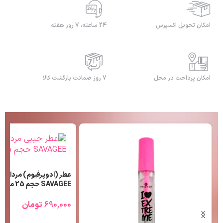
امکان تحویل اکسپرس
24 ساعته، 7 روز هفته
امکان پرداخت در محل
7 روز ضمانت بازگشت کالا
عطر (ادوپرفیوم) مردانه ل
SAVAGEE حجم 25 میلی لیتر
690,000
تومان