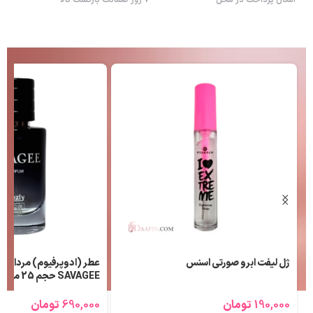
امکان پرداخت در محل
7 روز ضمانت بازگشت کالا
ژل لیفت ابرو صورتی اسنس
عطر (ادوپرفیوم) مردانه ل
SAVAGEE حجم 25 میلی لیتر
190,000
تومان
690,000
تومان