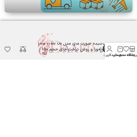
فوم پاک‌کننده صورت مای مدل Tea Tree Oil
حاوی آلوئه‌ورا و روغن درخت چای حجم 150
میلی‌لیتر
روشگاه
علاقه مندی
سبد خرید
حساب کاربری من
لوازم آرایشی بهداشتی دافین ....
ستارخان پایین تر از نشاط جنب بانک مسکن لوازم آرایشی و بهداشتی
دافین
شماره تماس: 09371355805