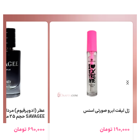
ژل لیفت ابرو صورتی اسنس
عطر (ادوپرفیوم) مردانه ل
SAVAGEE حجم 25 میلی لیتر
190,000
تومان
690,000
تومان