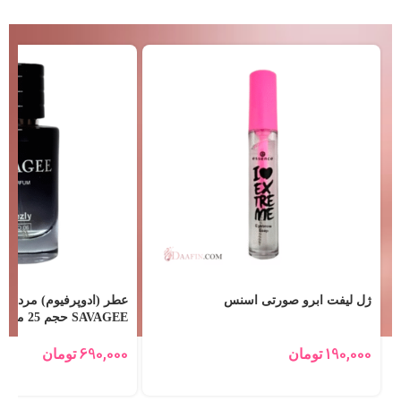
ژل لیفت ابرو صورتی اسنس
عطر (ادوپرفیوم) مردانه 
SAVAGEE حجم 25 میلی لیتر
690,000
190,000
تومان
تومان