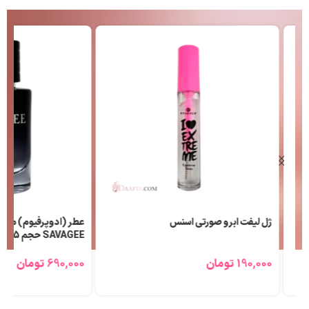
ژل لیفت ابرو صورتی اسنس
عطر (ادوپرفیوم) مردانه ل
SAVAGEE حجم 25 میلی لیتر
190,000
تومان
690,000
تومان