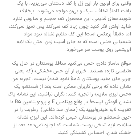
وقتی برای اولین بار این ژل را کف دستتان می‌ریزید، با یک
بافت کاملاً شفاف، سبک و بی‌بو مواجه می‌شوید. برخلاف
شوینده‌های قدیمی، این محصول کف حجیم و صابونی ندارد.
شاید اولش فکر کنید چون زیاد کف نمی‌کند پس تمیز نمی‌کند،
اما دقیقاً برعکس است! این کف ملایم نشانه نبودِ مواد
شیمیایی خشن است که به جای آسیب زدن، مثل یک لایه
ابریشمی روی پوست سر می‌خورد.
موقع ماساژ دادن، حس می‌کنید منافذ پوستتان در حال یک
«تنفسی تازه» هستند. خبری از آن حس «خشکی» (که یعنی
چربی‌های مفید پوستتان کاملاً نابود شده) نیست. تجربه من
نشان داده که برخی کاربران ممکن است بعد از شستشو یک
«حس لیزی ملایم» را تجربه کنند؛ نگران نباشید، این نشانه پاک
نشدنِ آلودگی نیست! در واقع ویتامین E و پرو-ویتامین B5 با
تقویت لایه هیدرولیپیدیک (همان سد دفاعی)، رطوبت را در
حین شستشو در پوستتان حبس کرده‌اند. این لیزی نشانه
سلامتِ لایه شاخی پوست شماست که اجازه نمی‌دهد بعد از
خشک شدن، احساس کشیدگی کنید.