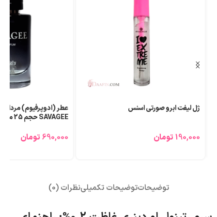
ژل لیفت ابرو صورتی اسنس
عطر (ادوپرفیوم) مردانه ل
SAVAGEE حجم 25 میلی لیتر
190,000
تومان
690,000
تومان
توضیحات
توضیحات تکمیلی
نظرات (0)