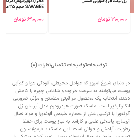
ژل لیفت ابرو صورتی اسنس
عطر (ادوپرفیوم) مردانه ل
SAVAGEE حجم 25 میلی لیتر
190,000
تومان
690,000
تومان
توضیحات
توضیحات تکمیلی
نظرات (0)
در دنیای شلوغ امروز که عوامل محیطی، آلودگی هوا و کم‌آبی
پوست می‌توانند به سرعت طراوت و شادابی چهره را کاهش
دهند، انتخاب یک محصول مراقبتی مطمئن و مؤثر، ضرورتی
انکارناپذیر است. ماسک صورت هیدرودرم مدل آبرسان ژل
آلوئه‌ورا با ترکیبی غنی از عصاره‌ طبیعی آلوئه‌ورا و مواد فعال
آبرسان، پاسخی علمی و کارآمد به نیاز پوست برای حفظ
رطوبت، آرامش و جوانی است. این ماسک با فرمولاسیون
تخصصی خود، به عمق لایه‌های پوستی نفوذ کرده، خشکی را