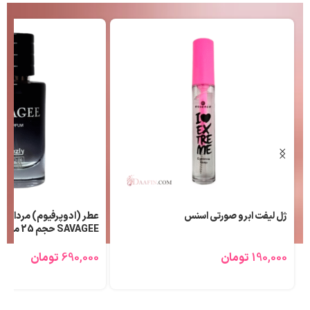
ژل لیفت ابرو صورتی اسنس
عطر (ادوپرفیوم) مردانه ل
SAVAGEE حجم 25 میلی لیتر
190,000
تومان
690,000
تومان