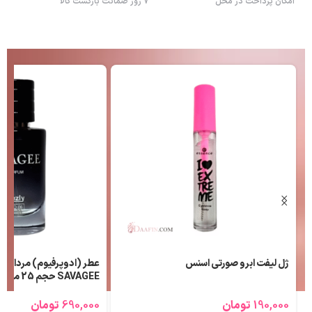
امکان پرداخت در محل
7 روز ضمانت بازگشت کالا
ژل لیفت ابرو صورتی اسنس
عطر (ادوپرفیوم) مردانه ل
SAVAGEE حجم 25 میلی لیتر
190,000
تومان
690,000
تومان