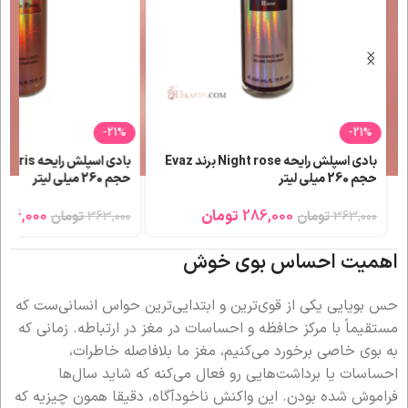
-21%
-21%
بادی اسپلش رایحه Night rose برند Evaz
حجم 260 میلی لیتر
حجم 260 میلی لیتر
286,000
تومان
286,000
363,000
تومان
363,000
تومان
اهمیت احساس بوی خوش
حس بویایی یکی از قوی‌ترین و ابتدایی‌ترین حواس انسانی‌ست که
مستقیماً با مرکز حافظه و احساسات در مغز در ارتباطه. زمانی که
به بوی خاصی برخورد می‌کنیم، مغز ما بلافاصله خاطرات،
احساسات یا برداشت‌هایی رو فعال می‌کنه که شاید سال‌ها
فراموش شده بودن. این واکنش ناخودآگاه، دقیقا همون چیزیه که