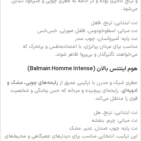
و ترنج کالابری بوده و در ادامه به عطری چوبی و عنبرآلود تبدیل
می‌شود.
نت ابتدایی: ترنج، فلفل
نت میانی: اسطوخودوس، فلفل صورتی، خس‌خس
نت پایه: آمبروکسان، چوب سدر
مناسب برای مردان پرانرژی، با اعتماد‌به‌نفس و پرتحرک که
می‌خواهند تأثیرگذار و بی‌پروا ظاهر شوند.
هوم اینتنس بالان (Balmain Homme Intense)
عطری شیک و مدرن با ترکیبی عمیق از
رایحه‌های چوبی، مشک و
ادویه‌ای
. رایحه‌ای پیچیده و مردانه که حس پختگی و شخصیت
قوی را منتقل می‌کند.
نت ابتدایی: ترنج، هل
نت میانی: چرم، بنفشه
نت پایه: چوب صندل، عنبر، مشک
این ترکیب، انتخابی مناسب برای دیدارهای عصرگاهی و محیط‌های